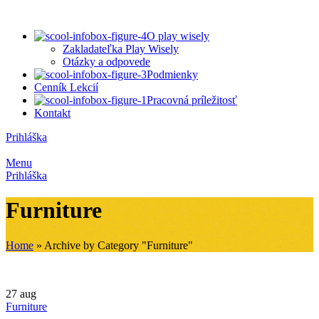
O play wisely
Zakladateľka Play Wisely
Otázky a odpovede
Podmienky
Cenník Lekcií
Pracovná príležitosť
Kontakt
Prihláška
Menu
Prihláška
Furniture
Home
»
Archive by Category "Furniture"
27
aug
Furniture