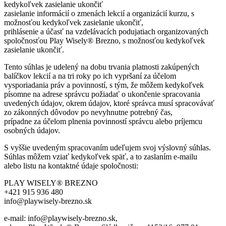
kedykoľvek zasielanie ukončiť
zasielanie informácií o zmenách lekcií a organizácií kurzu, s
možnosťou kedykoľvek zasielanie ukončiť,
prihlásenie a účasť na vzdelávacích podujatiach organizovaných
spoločnosťou Play Wisely® Brezno, s možnosťou kedykoľvek
zasielanie ukončiť.
Tento súhlas je udelený na dobu trvania platnosti zakúpených
balíčkov lekcií a na tri roky po ich vypršaní za účelom
vysporiadania práv a povinností, s tým, že môžem kedykoľvek
písomne na adrese správcu požiadať o ukončenie spracovania
uvedených údajov, okrem údajov, ktoré správca musí spracovávať
zo zákonných dôvodov po nevyhnutne potrebný čas,
prípadne za účelom plnenia povinností správcu alebo príjemcu
osobných údajov.
S vyššie uvedeným spracovaním udeľujem svoj výslovný súhlas.
Súhlas môžem vziať kedykoľvek späť, a to zaslaním e-mailu
alebo listu na kontaktné údaje spoločnosti:
PLAY WISELY® BREZNO
+421 915 936 480
info@playwisely-brezno.sk
e-mail: info@playwisely-brezno.sk,