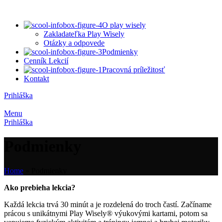
O play wisely
Zakladateľka Play Wisely
Otázky a odpovede
Podmienky
Cenník Lekcií
Pracovná príležitosť
Kontakt
Prihláška
Menu
Prihláška
Podmienky
Home
»
Podmienky
Ako prebieha lekcia?
Každá lekcia trvá 30 minút a je rozdelená do troch častí. Začíname
prácou s unikátnymi Play Wisely® výukovými kartami, potom sa