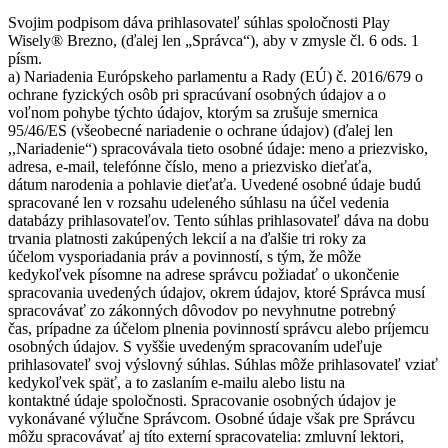
Svojim podpisom dáva prihlasovateľ súhlas spoločnosti Play
Wisely® Brezno, (ďalej len „Správca“), aby v zmysle čl. 6 ods. 1
písm.
a) Nariadenia Európskeho parlamentu a Rady (EÚ) č. 2016/679 o
ochrane fyzických osôb pri spracúvaní osobných údajov a o
voľnom pohybe týchto údajov, ktorým sa zrušuje smernica
95/46/ES (všeobecné nariadenie o ochrane údajov) (ďalej len
,,Nariadenie“) spracovávala tieto osobné údaje: meno a priezvisko,
adresa, e-mail, telefónne číslo, meno a priezvisko dieťaťa,
dátum narodenia a pohlavie dieťaťa. Uvedené osobné údaje budú
spracované len v rozsahu udeleného súhlasu na účel vedenia
databázy prihlasovateľov. Tento súhlas prihlasovateľ dáva na dobu
trvania platnosti zakúpených lekcií a na ďalšie tri roky za
účelom vysporiadania práv a povinností, s tým, že môže
kedykoľvek písomne na adrese správcu požiadať o ukončenie
spracovania uvedených údajov, okrem údajov, ktoré Správca musí
spracovávať zo zákonných dôvodov po nevyhnutne potrebný
čas, prípadne za účelom plnenia povinností správcu alebo príjemcu
osobných údajov. S vyššie uvedeným spracovaním udeľuje
prihlasovateľ svoj výslovný súhlas. Súhlas môže prihlasovateľ vziať
kedykoľvek späť, a to zaslaním e-mailu alebo listu na
kontaktné údaje spoločnosti. Spracovanie osobných údajov je
vykonávané výlučne Správcom. Osobné údaje však pre Správcu
môžu spracovávať aj títo externí spracovatelia: zmluvní lektori,