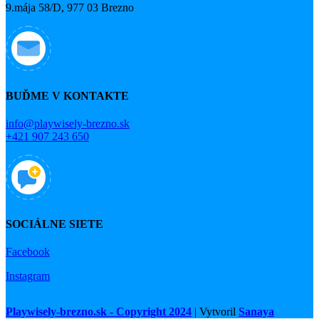
9.mája 58/D, 977 03 Brezno
BUĎME V KONTAKTE
info@playwisely-brezno.sk
+421 907 243 650
SOCIÁLNE SIETE
Facebook
Instagram
Playwisely-brezno.sk - Copyright 2024
| Vytvoril
Sanaya