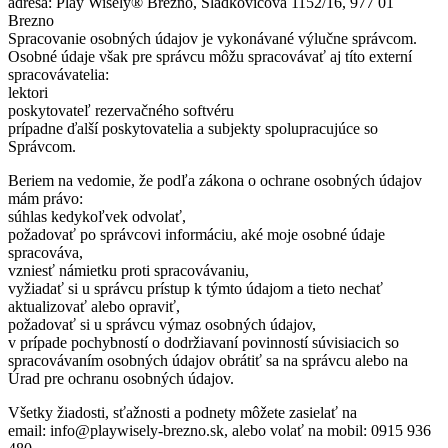
adresa: Play Wisely® Brezno, Sládkovičova 1152/16, 977 01
Brezno
Spracovanie osobných údajov je vykonávané výlučne správcom.
Osobné údaje však pre správcu môžu spracovávať aj títo externí
spracovávatelia:
lektori
poskytovateľ rezervačného softvéru
prípadne ďalší poskytovatelia a subjekty spolupracujúce so
Správcom.
Beriem na vedomie, že podľa zákona o ochrane osobných údajov
mám právo:
súhlas kedykoľvek odvolať,
požadovať po správcovi informáciu, aké moje osobné údaje
spracováva,
vzniesť námietku proti spracovávaniu,
vyžiadať si u správcu prístup k týmto údajom a tieto nechať
aktualizovať alebo opraviť,
požadovať si u správcu výmaz osobných údajov,
v prípade pochybností o dodržiavaní povinností súvisiacich so
spracovávaním osobných údajov obrátiť sa na správcu alebo na
Úrad pre ochranu osobných údajov.
Všetky žiadosti, sťažnosti a podnety môžete zasielať na
email: info@playwisely-brezno.sk, alebo volať na mobil: 0915 936