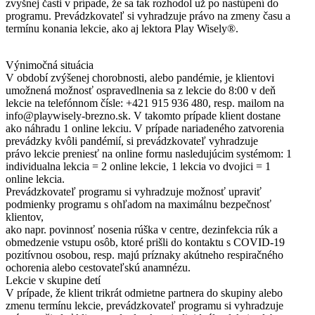
zvyšnej časti v prípade, že sa tak rozhodol už po nastúpení do
programu. Prevádzkovateľ si vyhradzuje právo na zmeny času a
termínu konania lekcie, ako aj lektora Play Wisely®.
Výnimočná situácia
V období zvýšenej chorobnosti, alebo pandémie, je klientovi
umožnená možnosť ospravedlnenia sa z lekcie do 8:00 v deň
lekcie na telefónnom čísle: +421 915 936 480, resp. mailom na
info@playwisely-brezno.sk. V takomto prípade klient dostane
ako náhradu 1 online lekciu. V prípade nariadeného zatvorenia
prevádzky kvôli pandémií, si prevádzkovateľ vyhradzuje
právo lekcie preniesť na online formu nasledujúcim systémom: 1
individualna lekcia = 2 online lekcie, 1 lekcia vo dvojici = 1
online lekcia.
Prevádzkovateľ programu si vyhradzuje možnosť upraviť
podmienky programu s ohľadom na maximálnu bezpečnosť
klientov,
ako napr. povinnosť nosenia rúška v centre, dezinfekcia rúk a
obmedzenie vstupu osôb, ktoré prišli do kontaktu s COVID-19
pozitívnou osobou, resp. majú príznaky akútneho respiračného
ochorenia alebo cestovateľskú anamnézu.
Lekcie v skupine detí
V prípade, že klient trikrát odmietne partnera do skupiny alebo
zmenu termínu lekcie, prevádzkovateľ programu si vyhradzuje