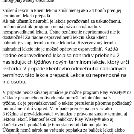
info@playwisely-brezno.sk
zrušenú lekciu a klient lekciu zruší menej ako 24 hodín pred jej
termínom, lekcia prepadá.
Ak tak účastník neurobí, je lekcia považovaná za uskutočnenú,
pričom účastník programu nemá právo na náhradu za
neospravedlnenú lekciu. Ústne oznámenie neprítomnosti nie je
dostatočné! Za riadne ospravedlnenú lekciu získa klient
náhradný vstup, termín určuje lektorka. Rezervovaný termín
Každá
náhradnej lekcie nie je možné opätovne ospravedlniť.
riadne ospravedlnená lekcia sa nahradí v priebehu 2
nasledujúcich týždňov novým termínom lekcie, ktorý určí
lektorka. V prípade klientovho odmietnutia náhradných
termínov, táto lekcia prepadá.
Lekcie sú neprenosné na
inú osobu.
V prípade neočakávanej situácie je možné program Play Wisely® na
základe písomného odôvodnenia prerušiť minimálne na 3
týždne, ak je prevádzkovateľ o takéto prerušenie písomne požiadaný
minimálne 7 dní vopred. V prípade prerušenia na viac ako
3 týždne si prevádzkovateľ vyhradzuje právo na zmeny termínu aj
lektora lekcií. Platnosť lekcií balíčkov Play Wisely® ako aj
darčekových poukážok je 6 mesiacov od dátumu platby.
Účastník nemá nárok na vrátenie poplatku za balíček lekcií alebo