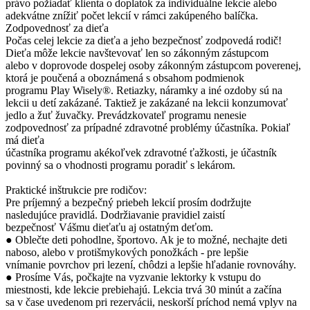
právo požiadať klienta o doplatok za individuálne lekcie alebo
adekvátne znížiť počet lekcií v rámci zakúpeného balíčka.
Zodpovednosť za dieťa
Počas celej lekcie za dieťa a jeho bezpečnosť zodpovedá rodič!
Dieťa môže lekcie navštevovať len so zákonným zástupcom
alebo v doprovode dospelej osoby zákonným zástupcom poverenej,
ktorá je poučená a oboznámená s obsahom podmienok
programu Play Wisely®. Retiazky, náramky a iné ozdoby sú na
lekcii u detí zakázané. Taktiež je zakázané na lekcii konzumovať
jedlo a žuť žuvačky. Prevádzkovateľ programu nenesie
zodpovednosť za prípadné zdravotné problémy účastníka. Pokiaľ
má dieťa
účastníka programu akékoľvek zdravotné ťažkosti, je účastník
povinný sa o vhodnosti programu poradiť s lekárom.
Praktické inštrukcie pre rodičov:
Pre príjemný a bezpečný priebeh lekcií prosím dodržujte
nasledujúce pravidlá. Dodržiavanie pravidiel zaistí
bezpečnosť Vášmu dieťaťu aj ostatným deťom.
● Oblečte deti pohodlne, športovo. Ak je to možné, nechajte deti
naboso, alebo v protišmykových ponožkách - pre lepšie
vnímanie povrchov pri lezení, chôdzi a lepšie hľadanie rovnováhy.
● Prosíme Vás, počkajte na vyzvanie lektorky k vstupu do
miestnosti, kde lekcie prebiehajú. Lekcia trvá 30 minút a začína
sa v čase uvedenom pri rezervácii, neskorší príchod nemá vplyv na