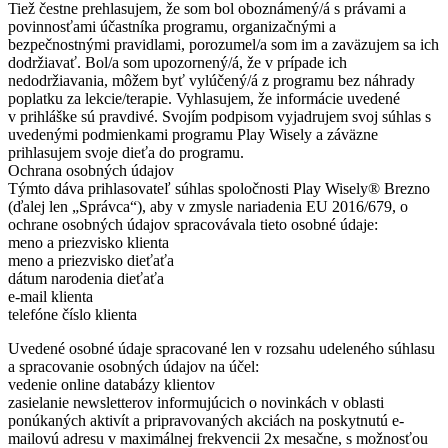
Tiež čestne prehlasujem, že som bol oboznámený/á s právami a
povinnosťami účastníka programu, organizačnými a
bezpečnostnými pravidlami, porozumel/a som im a zaväzujem sa ich
dodržiavať. Bol/a som upozornený/á, že v prípade ich
nedodržiavania, môžem byť vylúčený/á z programu bez náhrady
poplatku za lekcie/terapie. Vyhlasujem, že informácie uvedené
v prihláške sú pravdivé. Svojím podpisom vyjadrujem svoj súhlas s
uvedenými podmienkami programu Play Wisely a záväzne
prihlasujem svoje dieťa do programu.
Ochrana osobných údajov
Týmto dáva prihlasovateľ súhlas spoločnosti Play Wisely® Brezno
(ďalej len „Správca“), aby v zmysle nariadenia EU 2016/679, o
ochrane osobných údajov spracovávala tieto osobné údaje:
meno a priezvisko klienta
meno a priezvisko dieťaťa
dátum narodenia dieťaťa
e-mail klienta
telefóne číslo klienta
Uvedené osobné údaje spracované len v rozsahu udeleného súhlasu
a spracovanie osobných údajov na účel:
vedenie online databázy klientov
zasielanie newsletterov informujúcich o novinkách v oblasti
ponúkaných aktivít a pripravovaných akciách na poskytnutú e-
mailovú adresu v maximálnej frekvencii 2x mesačne, s možnosťou