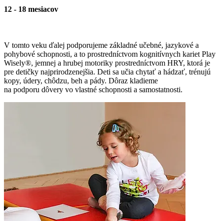
12 - 18 mesiacov
V tomto veku ďalej podporujeme základné učebné, jazykové a
pohybové schopnosti, a to prostredníctvom kognitívnych kariet Play
Wisely®, jemnej a hrubej motoriky prostredníctvom HRY, ktorá je
pre detičky najprirodzenejšia. Deti sa učia chytať a hádzať, trénujú
kopy, údery, chôdzu, beh a pády. Dôraz kladieme
na podporu dôvery vo vlastné schopnosti a samostatnosti.