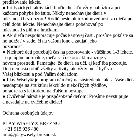
predlžovanie lekcie.
● Pri fyzických aktivitách buďte dieťaťu vždy nablízku a pri
každom pohybe ho istite. Nikdy nenechávajte dieťa v
miestnosti bez dozoru! Rodič nesie plnú zodpovednosť za dieťa po
celú dobu lekcie. Nenechávajte dieťa pobehovať po
miestnosti s pitím a hračkami.
● Ak dieťa nespolupracuje počas kartovej časti, prosíme pokúste sa
ho udržať v sede, či na vašom lone a zaujať jeho
pozornosť.
● Niektoré deti potrebujú čas na pozorovanie - väčšinou 1-3 lekcie.
To je úplne normálne, dieťa sa čoskoro aklimatizuje v
novom prostredí. Pamätajte, že dieťa sa učí, aj keď iba pozoruje.
Deti nemusia robiť všetky aktivity, ale vždy musí byť vo
Vašej blízkosti a pod Vašim dohľadom.
● Play Wisely® je program náročný na sústredenie, ak sa Vaše dieťa
neadaptuje na štruktúru lekcií do niekoľkých týždňov,
poraďte sa s lektorkou na ďalšom postupe.
● Cvičebné náradie je prispôsobené deťom! Prosíme nevstupujte
a nesadajte na cvičebné dielce!
Ochrana osobných údajov
PLAY WISELY® BREZNO
+421 915 936 480
info@playwisely-brezno.sk