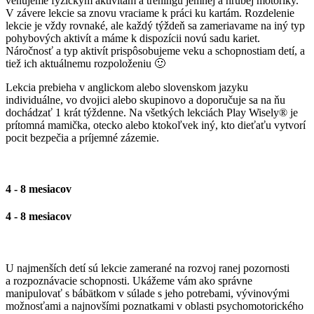
venujeme fyzickým aktivitám a tréningu jemnej a hrubej motoriky.
V závere lekcie sa znovu vraciame k práci ku kartám. Rozdelenie
lekcie je vždy rovnaké, ale každý týždeň sa zameriavame na iný typ
pohybových aktivít a máme k dispozícii novú sadu kariet.
Náročnosť a typ aktivít prispôsobujeme veku a schopnostiam detí, a
tiež ich aktuálnemu rozpoloženiu 🙂
Lekcia prebieha v anglickom alebo slovenskom jazyku
individuálne, vo dvojici alebo skupinovo a doporučuje sa na ňu
dochádzať 1 krát týždenne. Na všetkých lekciách Play Wisely® je
prítomná mamička, otecko alebo ktokoľvek iný, kto dieťaťu vytvorí
pocit bezpečia a príjemné zázemie.
4 - 8 mesiacov
4 - 8 mesiacov
U najmenších detí sú lekcie zamerané na rozvoj ranej pozornosti
a rozpoznávacie schopnosti. Ukážeme vám ako správne
manipulovať s bábätkom v súlade s jeho potrebami, vývinovými
možnosťami a najnovšími poznatkami v oblasti psychomotorického