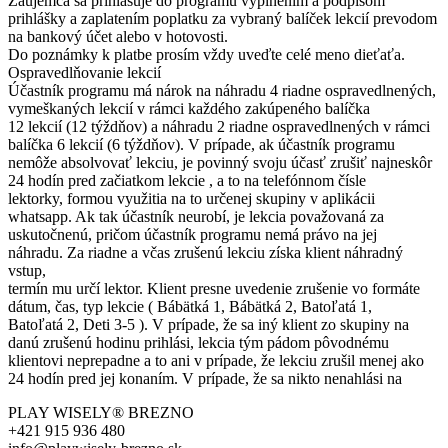
Záujemca sa prihlasuje do programu vyplnením a podpisom
prihlášky a zaplatením poplatku za vybraný balíček lekcií prevodom
na bankový účet alebo v hotovosti.
Do poznámky k platbe prosím vždy uveďte celé meno dieťaťa.
Ospravedlňovanie lekcií
Účastník programu má nárok na náhradu 4 riadne ospravedlnených,
vymeškaných lekcií v rámci každého zakúpeného balíčka
12 lekcií (12 týždňov) a náhradu 2 riadne ospravedlnených v rámci
balíčka 6 lekcií (6 týždňov). V prípade, ak účastník programu
nemôže absolvovať lekciu, je povinný svoju účasť zrušiť najneskôr
24 hodín pred začiatkom lekcie , a to na telefónnom čísle
lektorky, formou využitia na to určenej skupiny v aplikácii
whatsapp. Ak tak účastník neurobí, je lekcia považovaná za
uskutočnenú, pričom účastník programu nemá právo na jej
náhradu. Za riadne a včas zrušenú lekciu získa klient náhradný
vstup,
termín mu určí lektor. Klient presne uvedenie zrušenie vo formáte
dátum, čas, typ lekcie ( Bábätká 1, Bábätká 2, Batoľatá 1,
Batoľatá 2, Deti 3-5 ). V prípade, že sa iný klient zo skupiny na
danú zrušenú hodinu prihlási, lekcia tým pádom pôvodnému
klientovi neprepadne a to ani v prípade, že lekciu zrušil menej ako
24 hodín pred jej konaním. V prípade, že sa nikto nenahlási na
PLAY WISELY® BREZNO
+421 915 936 480