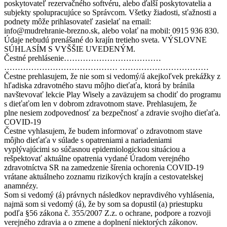
poskytovateľ rezervačného softvéru, alebo ďalší poskytovatelia a
subjekty spolupracujúce so Správcom. Všetky žiadosti, sťažnosti a
podnety môže prihlasovateľ zasielať na email:
info@mudrehranie-brezno.sk, alebo volať na mobil: 0915 936 830.
Údaje nebudú prenášané do krajín tretieho sveta. VÝSLOVNE
SÚHLASÍM S VYŠŠIE UVEDENÝM.
Čestné prehlásenie………………………………
…………………………………… ……………………………
Čestne prehlasujem, že nie som si vedomý/á akejkoľvek prekážky z
hľadiska zdravotného stavu môjho dieťaťa, ktorá by bránila
navštevovať lekcie Play Wisely a zaväzujem sa chodiť do programu
s dieťaťom len v dobrom zdravotnom stave. Prehlasujem, že
plne nesiem zodpovednosť za bezpečnosť a zdravie svojho dieťaťa.
COVID-19
Čestne vyhlasujem, že budem informovať o zdravotnom stave
môjho dieťaťa v súlade s opatreniami a nariadeniami
vyplývajúcimi so súčasnou epidemiologickou situáciou a
rešpektovať aktuálne opatrenia vydané Úradom verejného
zdravotníctva SR na zamedzenie šírenia ochorenia COVID-19
vrátane aktuálneho zoznamu rizikových krajín a cestovatelskej
anamnézy.
Som si vedomý (á) právnych následkov nepravdivého vyhlásenia,
najmä som si vedomý (á), že by som sa dopustil (a) priestupku
podľa §56 zákona č. 355/2007 Z.z. o ochrane, podpore a rozvoji
verejného zdravia a o zmene a doplnení niektorých zákonov.